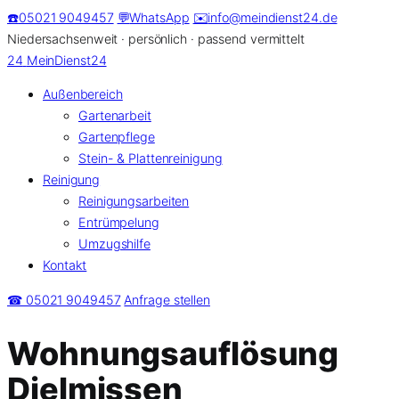
Zum
☎️
05021 9049457
💬
WhatsApp
✉️
info@meindienst24.de
Inhalt
Niedersachsenweit · persönlich · passend vermittelt
springen
24
MeinDienst24
Außenbereich
Gartenarbeit
Gartenpflege
Stein- & Plattenreinigung
Reinigung
Reinigungsarbeiten
Entrümpelung
Umzugshilfe
Kontakt
☎ 05021 9049457
Anfrage stellen
Wohnungsauflösung
Dielmissen