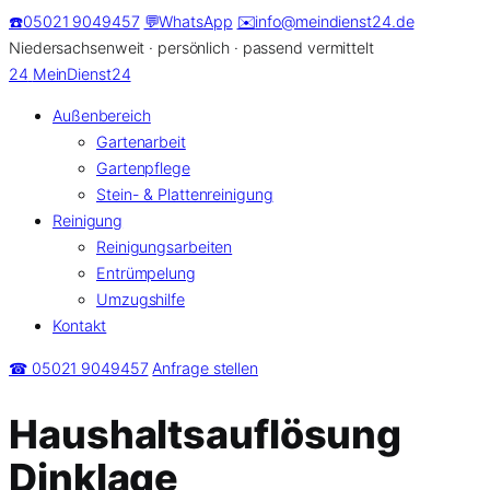
Zum
☎️
05021 9049457
💬
WhatsApp
✉️
info@meindienst24.de
Inhalt
Niedersachsenweit · persönlich · passend vermittelt
springen
24
MeinDienst24
Außenbereich
Gartenarbeit
Gartenpflege
Stein- & Plattenreinigung
Reinigung
Reinigungsarbeiten
Entrümpelung
Umzugshilfe
Kontakt
☎ 05021 9049457
Anfrage stellen
Haushaltsauflösung
Dinklage