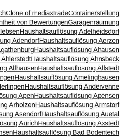
ch
Clone of mediaxtrade
Containerstellung
htheit von Bewertungen
Garagenräumung
elebsen
Haushaltsauflösung Adelheidsdorf
sung Adendorf
Haushaltsauflösung Aerzen
Agathenburg
Haushaltsauflösung Ahausen
 Ahlerstedt
Haushaltsauflösung Ahnsbeck
ng Alfhausen
Haushaltsauflösung Alfstedt
ingen
Haushaltsauflösung Amelinghausen
erlingen
Haushaltsauflösung Andervenne
lösung Apen
Haushaltsauflösung Apensen
ung Arholzen
Haushaltsauflösung Armstorf
sung Asendorf
Haushaltsauflösung Auetal
lösung Aurich
Haushaltsauflösung Axstedt
nsen
Haushaltsauflösung Bad Bodenteich