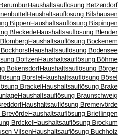
 Berumbur
Haushaltsauflösung Betzendorf
nenbüttel
Haushaltsauflösung Bilshausen
ung Bippen
Haushaltsauflösung Bispingen
ung Bleckede
Haushaltsauflösung Blender
 Blomberg
Haushaltsauflösung Bockenem
 Bockhorst
Haushaltsauflösung Bodensee
ösung Boffzen
Haushaltsauflösung Böhme
ng Bokensdorf
Haushaltsauflösung Börger
lösung Borstel
Haushaltsauflösung Bösel
lösung Brackel
Haushaltsauflösung Brake
unlage
Haushaltsauflösung Braunschweig
reddorf
Haushaltsauflösung Bremervörde
 Brevörde
Haushaltsauflösung Brietlingen
ung Bröckel
Haushaltsauflösung Brockum
usen-Vilsen
Haushaltsauflösung Buchholz