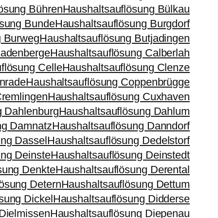
lösung Bühren
Haushaltsauflösung Bülkau
ösung Bunde
Haushaltsauflösung Burgdorf
g Burweg
Haushaltsauflösung Butjadingen
Cadenberge
Haushaltsauflösung Calberlah
flösung Celle
Haushaltsauflösung Clenze
lnrade
Haushaltsauflösung Coppenbrügge
Cremlingen
Haushaltsauflösung Cuxhaven
g Dahlenburg
Haushaltsauflösung Dahlum
ng Damnatz
Haushaltsauflösung Danndorf
ung Dassel
Haushaltsauflösung Dedelstorf
ung Deinste
Haushaltsauflösung Deinstedt
sung Denkte
Haushaltsauflösung Derental
lösung Detern
Haushaltsauflösung Dettum
sung Dickel
Haushaltsauflösung Didderse
Dielmissen
Haushaltsauflösung Diepenau