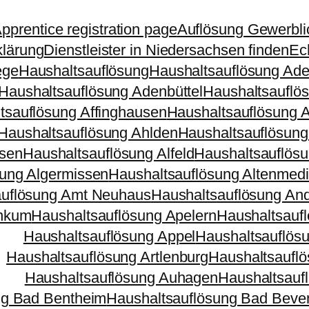
pprentice registration page
Auflösung Gewerbli
klärung
Dienstleister in Niedersachsen finden
Ec
ege
Haushaltsauflösung
Haushaltsauflösung Ad
Haushaltsauflösung Adenbüttel
Haushaltsauflö
tsauflösung Affinghausen
Haushaltsauflösung 
Haushaltsauflösung Ahlden
Haushaltsauflösung
nsen
Haushaltsauflösung Alfeld
Haushaltsauflösu
sung Algermissen
Haushaltsauflösung Altenmed
auflösung Amt Neuhaus
Haushaltsauflösung And
Ankum
Haushaltsauflösung Apelern
Haushaltsauf
Haushaltsauflösung Appel
Haushaltsauflös
Haushaltsauflösung Artlenburg
Haushaltsauflö
Haushaltsauflösung Auhagen
Haushaltsauf
ng Bad Bentheim
Haushaltsauflösung Bad Beve