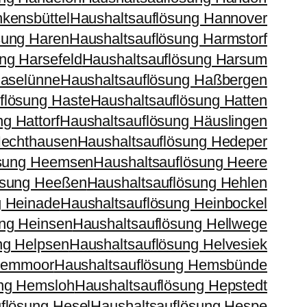
kensbüttel
Haushaltsauflösung Hannover
sung Haren
Haushaltsauflösung Harmstorf
ng Harsefeld
Haushaltsauflösung Harsum
Haselünne
Haushaltsauflösung Haßbergen
flösung Haste
Haushaltsauflösung Hatten
g Hattorf
Haushaltsauflösung Häuslingen
Hechthausen
Haushaltsauflösung Hedeper
ösung Heemsen
Haushaltsauflösung Heere
ösung Heeßen
Haushaltsauflösung Hehlen
g Heinade
Haushaltsauflösung Heinbockel
ung Heinsen
Haushaltsauflösung Hellwege
ng Helpsen
Haushaltsauflösung Helvesiek
 Hemmoor
Haushaltsauflösung Hemsbünde
ung Hemsloh
Haushaltsauflösung Hepstedt
flösung Hesel
Haushaltsauflösung Hespe