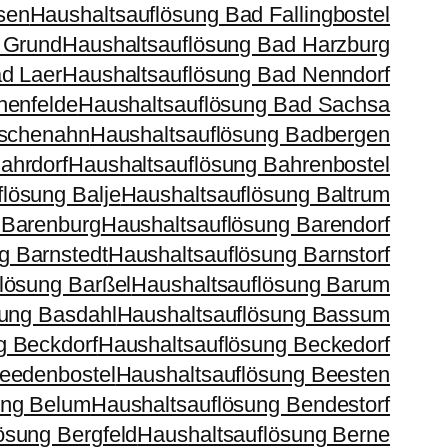
sen
Haushaltsauflösung Bad Fallingbostel
 Grund
Haushaltsauflösung Bad Harzburg
d Laer
Haushaltsauflösung Bad Nenndorf
henfelde
Haushaltsauflösung Bad Sachsa
ischenahn
Haushaltsauflösung Badbergen
ahrdorf
Haushaltsauflösung Bahrenbostel
lösung Balje
Haushaltsauflösung Baltrum
 Barenburg
Haushaltsauflösung Barendorf
g Barnstedt
Haushaltsauflösung Barnstorf
lösung Barßel
Haushaltsauflösung Barum
sung Basdahl
Haushaltsauflösung Bassum
g Beckdorf
Haushaltsauflösung Beckedorf
eedenbostel
Haushaltsauflösung Beesten
ung Belum
Haushaltsauflösung Bendestorf
ösung Bergfeld
Haushaltsauflösung Berne