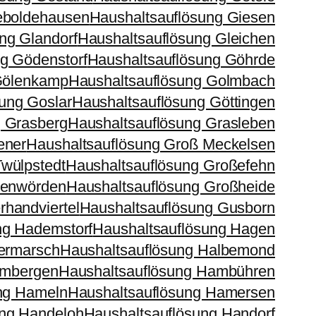
eboldehausen
Haushaltsauflösung Giesen
ng Glandorf
Haushaltsauflösung Gleichen
g Gödenstorf
Haushaltsauflösung Göhrde
Gölenkamp
Haushaltsauflösung Golmbach
ung Goslar
Haushaltsauflösung Göttingen
g Grasberg
Haushaltsauflösung Grasleben
ener
Haushaltsauflösung Groß Meckelsen
wülpstedt
Haushaltsauflösung Großefehn
ßenwörden
Haushaltsauflösung Großheide
handviertel
Haushaltsauflösung Gusborn
ng Hademstorf
Haushaltsauflösung Hagen
ermarsch
Haushaltsauflösung Halbemond
ambergen
Haushaltsauflösung Hambühren
ng Hameln
Haushaltsauflösung Hamersen
ung Handeloh
Haushaltsauflösung Handorf