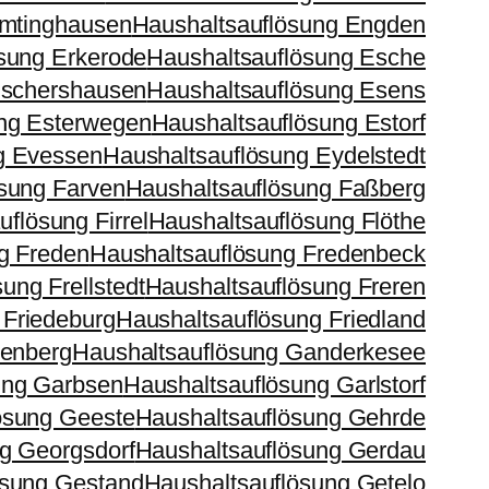
Emtinghausen
Haushaltsauflösung Engden
sung Erkerode
Haushaltsauflösung Esche
Eschershausen
Haushaltsauflösung Esens
ng Esterwegen
Haushaltsauflösung Estorf
g Evessen
Haushaltsauflösung Eydelstedt
sung Farven
Haushaltsauflösung Faßberg
flösung Firrel
Haushaltsauflösung Flöthe
g Freden
Haushaltsauflösung Fredenbeck
ung Frellstedt
Haushaltsauflösung Freren
 Friedeburg
Haushaltsauflösung Friedland
tenberg
Haushaltsauflösung Ganderkesee
ung Garbsen
Haushaltsauflösung Garlstorf
ösung Geeste
Haushaltsauflösung Gehrde
g Georgsdorf
Haushaltsauflösung Gerdau
ösung Gestand
Haushaltsauflösung Getelo