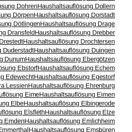
ösung Dohren
Haushaltsauflösung Dollern
sung Dörpen
Haushaltsauflösung Dorstadt
sung Dötlingen
Haushaltsauflösung Drage
ng Dransfeld
Haushaltsauflösung Drebber
Drestedt
Haushaltsauflösung Drochtersen
g Duderstadt
Haushaltsauflösung Duingen
ng Dunum
Haushaltsauflösung Ebergötzen
ösung Ebstorf
Haushaltsauflösung Echem
ng Edewecht
Haushaltsauflösung Egestorf
ra Lessien
Haushaltsauflösung Ehrenburg
uflösung Eime
Haushaltsauflösung Eimen
ung Elbe
Haushaltsauflösung Elbingerode
flösung Elsfleth
Haushaltsauflösung Elze
ng Emden
Haushaltsauflösung Emlichheim
 Emmerthal
Haushaltsauflösung Emsbüren