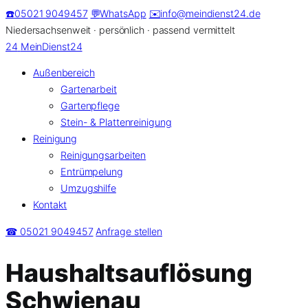
Zum
☎️
05021 9049457
💬
WhatsApp
✉️
info@meindienst24.de
Inhalt
Niedersachsenweit · persönlich · passend vermittelt
springen
24
MeinDienst24
Außenbereich
Gartenarbeit
Gartenpflege
Stein- & Plattenreinigung
Reinigung
Reinigungsarbeiten
Entrümpelung
Umzugshilfe
Kontakt
☎ 05021 9049457
Anfrage stellen
Haushaltsauflösung
Schwienau