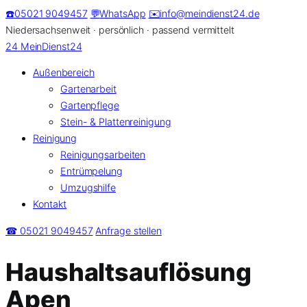
Zum
☎️
05021 9049457
💬
WhatsApp
✉️
info@meindienst24.de
Inhalt
Niedersachsenweit · persönlich · passend vermittelt
springen
24
MeinDienst24
Außenbereich
Gartenarbeit
Gartenpflege
Stein- & Plattenreinigung
Reinigung
Reinigungsarbeiten
Entrümpelung
Umzugshilfe
Kontakt
☎ 05021 9049457
Anfrage stellen
Haushaltsauflösung
Apen