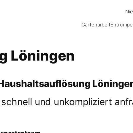
Nie
Gartenarbeit
Entrümpe
g Löningen
Haushaltsauflösung Löninge
 schnell und unkompliziert anf
Expertenteam