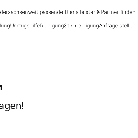
dersachsenweit passende Dienstleister & Partner finden
lung
Umzugshilfe
Reinigung
Steinreinigung
Anfrage stellen
n
ragen!