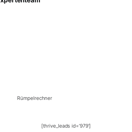
Rümpelrechner
[thrive_leads id=’979′]