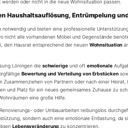
t werden oder nicht in die neue Wohnsituation passen.
en Haushaltsauflösung, Entrümpelung u
 notwendig und bieten eine professionelle Unterstützung
o nicht alle vorhandenen Möbel und Gegenstände benötig
bei, den Hausrat entsprechend der neuen
Wohnsituation
an
lösung Löningen die
schwierige
und oft
emotionale
Aufgab
orgfältige
Bewertung und Verteilung von Erbstücken
sow
 Zusammenziehen von Partnern oder nach einer Heirat, k
en und Platz für ein neues gemeinsames Zuhause zu scha
Wohnräumen eine große Hilfe.
Renovierungs- oder Umbauarbeiten reibungslos durchgefüh
stützung, sondern auch eine emotionale Entlastung, da si
iligen
Lebensveränderung
zu konzentrieren.