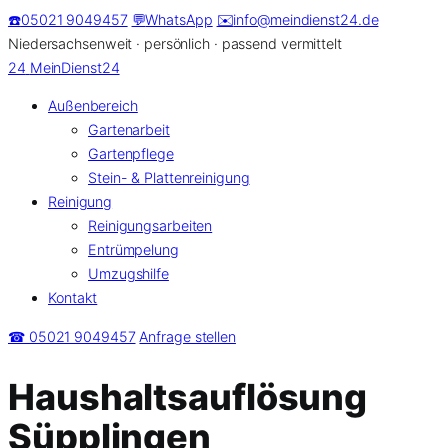
Zum
☎️
05021 9049457
💬
WhatsApp
✉️
info@meindienst24.de
Inhalt
Niedersachsenweit · persönlich · passend vermittelt
springen
24
MeinDienst24
Außenbereich
Gartenarbeit
Gartenpflege
Stein- & Plattenreinigung
Reinigung
Reinigungsarbeiten
Entrümpelung
Umzugshilfe
Kontakt
☎ 05021 9049457
Anfrage stellen
Haushaltsauflösung
Süpplingen