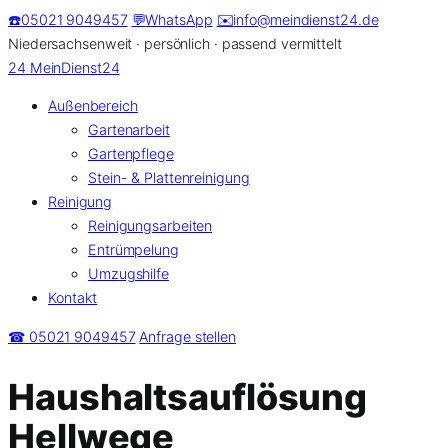
Zum
☎️
05021 9049457
💬
WhatsApp
✉️
info@meindienst24.de
Inhalt
Niedersachsenweit · persönlich · passend vermittelt
springen
24
MeinDienst24
Außenbereich
Gartenarbeit
Gartenpflege
Stein- & Plattenreinigung
Reinigung
Reinigungsarbeiten
Entrümpelung
Umzugshilfe
Kontakt
☎ 05021 9049457
Anfrage stellen
Haushaltsauflösung
Hellwege