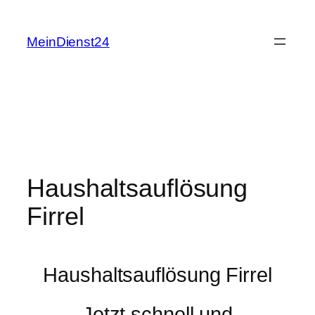
Zum
Inhalt
MeinDienst24
springen
Haushaltsauflösung
Firrel
Haushaltsauflösung Firrel
Jetzt schnell und