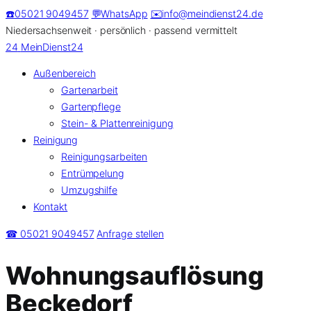
Zum
☎️
05021 9049457
💬
WhatsApp
✉️
info@meindienst24.de
Inhalt
Niedersachsenweit · persönlich · passend vermittelt
springen
24
MeinDienst24
Außenbereich
Gartenarbeit
Gartenpflege
Stein- & Plattenreinigung
Reinigung
Reinigungsarbeiten
Entrümpelung
Umzugshilfe
Kontakt
☎ 05021 9049457
Anfrage stellen
Wohnungsauflösung
Beckedorf