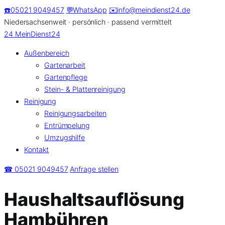
Zum
☎️
05021 9049457
💬
WhatsApp
✉️
info@meindienst24.de
Inhalt
Niedersachsenweit · persönlich · passend vermittelt
springen
24
MeinDienst24
Außenbereich
Gartenarbeit
Gartenpflege
Stein- & Plattenreinigung
Reinigung
Reinigungsarbeiten
Entrümpelung
Umzugshilfe
Kontakt
☎ 05021 9049457
Anfrage stellen
Haushaltsauflösung
Hambühren