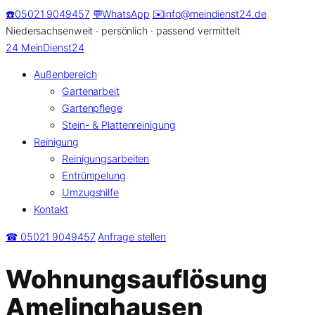
Zum
☎️
05021 9049457
💬
WhatsApp
✉️
info@meindienst24.de
Inhalt
Niedersachsenweit · persönlich · passend vermittelt
springen
24
MeinDienst24
Außenbereich
Gartenarbeit
Gartenpflege
Stein- & Plattenreinigung
Reinigung
Reinigungsarbeiten
Entrümpelung
Umzugshilfe
Kontakt
☎ 05021 9049457
Anfrage stellen
Wohnungsauflösung
Amelinghausen