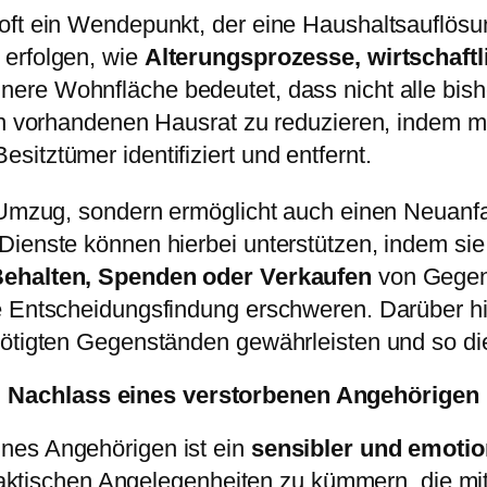
 oft ein Wendepunkt, der eine Haushaltsauflös
 erfolgen, wie
Alterungsprozesse, wirtschaft
einere Wohnfläche bedeutet, dass nicht alle bi
den vorhandenen Hausrat zu reduzieren, indem m
itztümer identifiziert und entfernt.
n Umzug, sondern ermöglicht auch einen Neuanfa
ienste können hierbei unterstützen, indem sie 
ehalten, Spenden oder Verkaufen
von Gegens
ie Entscheidungsfindung erschweren. Darüber h
nötigten Gegenständen gewährleisten und so d
Nachlass eines verstorbenen Angehörigen
nes Angehörigen ist ein
sensibler und emotio
n praktischen Angelegenheiten zu kümmern, die 