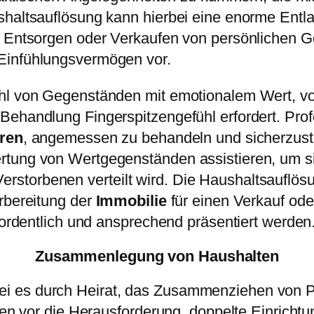
haltsauflösung kann hierbei eine enorme Entlast
n, Entsorgen oder Verkaufen von persönlichen
Einfühlungsvermögen vor.
hl von Gegenständen mit emotionalem Wert, von
Behandlung Fingerspitzengefühl erfordert. Pro
eren
, angemessen zu behandeln und sicherzustel
rtung von Wertgegenständen assistieren, um si
storbenen verteilt wird. Die Haushaltsauflösu
rbereitung der
Immobilie
für einen Verkauf ode
n ordentlich und ansprechend präsentiert werden
Zusammenlegung von Haushalten
 es durch Heirat, das Zusammenziehen von Par
gten vor die Herausforderung, doppelte Einrich