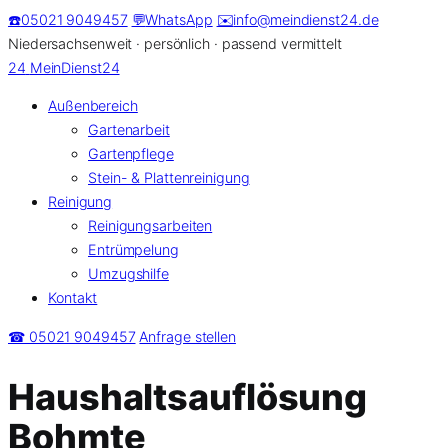
Zum
☎️
05021 9049457
💬
WhatsApp
✉️
info@meindienst24.de
Inhalt
Niedersachsenweit · persönlich · passend vermittelt
springen
24
MeinDienst24
Außenbereich
Gartenarbeit
Gartenpflege
Stein- & Plattenreinigung
Reinigung
Reinigungsarbeiten
Entrümpelung
Umzugshilfe
Kontakt
☎ 05021 9049457
Anfrage stellen
Haushaltsauflösung
Bohmte