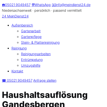
Zum
☎️
05021 9049457
💬
WhatsApp
✉️
info@meindienst24.de
Inhalt
Niedersachsenweit · persönlich · passend vermittelt
springen
24
MeinDienst24
Außenbereich
Gartenarbeit
Gartenpflege
Stein- & Plattenreinigung
Reinigung
Reinigungsarbeiten
Entrümpelung
Umzugshilfe
Kontakt
☎ 05021 9049457
Anfrage stellen
Haushaltsauflösung
Gandesbergen