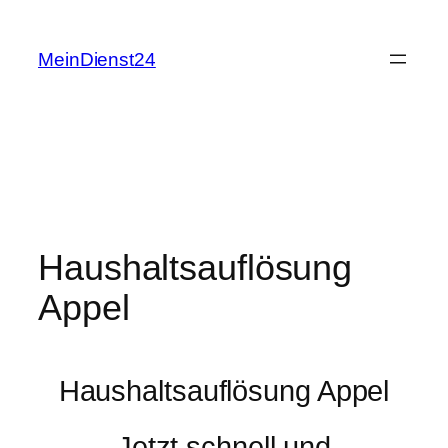
Zum
Inhalt
MeinDienst24
springen
Haushaltsauflösung
Appel
Haushaltsauflösung Appel
Jetzt schnell und