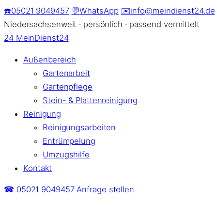
Zum
☎️
05021 9049457
💬
WhatsApp
✉️
info@meindienst24.de
Inhalt
Niedersachsenweit · persönlich · passend vermittelt
springen
24
MeinDienst24
Außenbereich
Gartenarbeit
Gartenpflege
Stein- & Plattenreinigung
Reinigung
Reinigungsarbeiten
Entrümpelung
Umzugshilfe
Kontakt
☎ 05021 9049457
Anfrage stellen