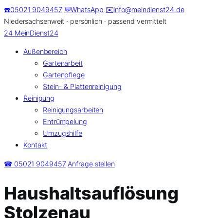
Zum
☎️
05021 9049457
💬
WhatsApp
✉️
info@meindienst24.de
Inhalt
Niedersachsenweit · persönlich · passend vermittelt
springen
24
MeinDienst24
Außenbereich
Gartenarbeit
Gartenpflege
Stein- & Plattenreinigung
Reinigung
Reinigungsarbeiten
Entrümpelung
Umzugshilfe
Kontakt
☎ 05021 9049457
Anfrage stellen
Haushaltsauflösung
Stolzenau