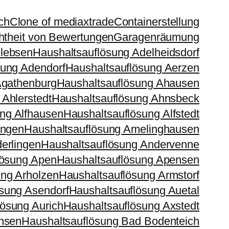
ch
Clone of mediaxtrade
Containerstellung
htheit von Bewertungen
Garagenräumung
elebsen
Haushaltsauflösung Adelheidsdorf
sung Adendorf
Haushaltsauflösung Aerzen
Agathenburg
Haushaltsauflösung Ahausen
 Ahlerstedt
Haushaltsauflösung Ahnsbeck
ng Alfhausen
Haushaltsauflösung Alfstedt
ingen
Haushaltsauflösung Amelinghausen
erlingen
Haushaltsauflösung Andervenne
lösung Apen
Haushaltsauflösung Apensen
ung Arholzen
Haushaltsauflösung Armstorf
sung Asendorf
Haushaltsauflösung Auetal
lösung Aurich
Haushaltsauflösung Axstedt
nsen
Haushaltsauflösung Bad Bodenteich