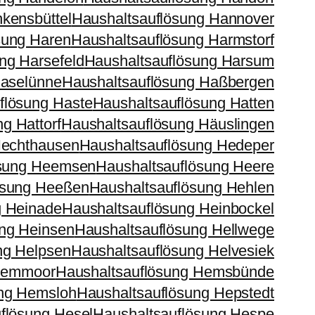
kensbüttel
Haushaltsauflösung Hannover
sung Haren
Haushaltsauflösung Harmstorf
ng Harsefeld
Haushaltsauflösung Harsum
Haselünne
Haushaltsauflösung Haßbergen
flösung Haste
Haushaltsauflösung Hatten
g Hattorf
Haushaltsauflösung Häuslingen
Hechthausen
Haushaltsauflösung Hedeper
ösung Heemsen
Haushaltsauflösung Heere
ösung Heeßen
Haushaltsauflösung Hehlen
g Heinade
Haushaltsauflösung Heinbockel
ung Heinsen
Haushaltsauflösung Hellwege
ng Helpsen
Haushaltsauflösung Helvesiek
 Hemmoor
Haushaltsauflösung Hemsbünde
ung Hemsloh
Haushaltsauflösung Hepstedt
flösung Hesel
Haushaltsauflösung Hespe