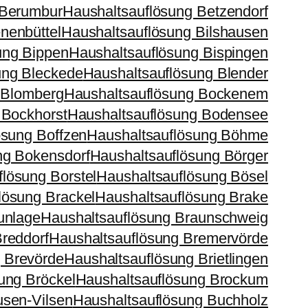
 Berumbur
Haushaltsauflösung Betzendorf
nenbüttel
Haushaltsauflösung Bilshausen
ung Bippen
Haushaltsauflösung Bispingen
ung Bleckede
Haushaltsauflösung Blender
 Blomberg
Haushaltsauflösung Bockenem
 Bockhorst
Haushaltsauflösung Bodensee
ösung Boffzen
Haushaltsauflösung Böhme
ng Bokensdorf
Haushaltsauflösung Börger
lösung Borstel
Haushaltsauflösung Bösel
lösung Brackel
Haushaltsauflösung Brake
unlage
Haushaltsauflösung Braunschweig
reddorf
Haushaltsauflösung Bremervörde
 Brevörde
Haushaltsauflösung Brietlingen
ung Bröckel
Haushaltsauflösung Brockum
usen-Vilsen
Haushaltsauflösung Buchholz