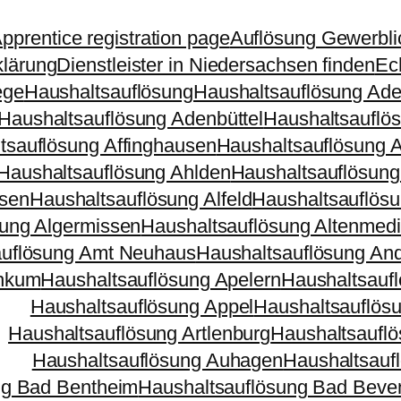
pprentice registration page
Auflösung Gewerbli
klärung
Dienstleister in Niedersachsen finden
Ec
ege
Haushaltsauflösung
Haushaltsauflösung Ad
Haushaltsauflösung Adenbüttel
Haushaltsauflö
tsauflösung Affinghausen
Haushaltsauflösung 
Haushaltsauflösung Ahlden
Haushaltsauflösung
nsen
Haushaltsauflösung Alfeld
Haushaltsauflösu
sung Algermissen
Haushaltsauflösung Altenmed
auflösung Amt Neuhaus
Haushaltsauflösung And
Ankum
Haushaltsauflösung Apelern
Haushaltsauf
Haushaltsauflösung Appel
Haushaltsauflös
Haushaltsauflösung Artlenburg
Haushaltsauflö
Haushaltsauflösung Auhagen
Haushaltsauf
ng Bad Bentheim
Haushaltsauflösung Bad Beve