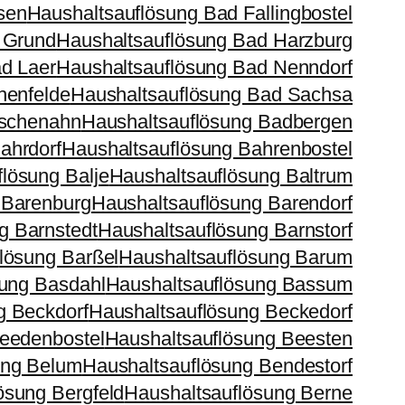
sen
Haushaltsauflösung Bad Fallingbostel
 Grund
Haushaltsauflösung Bad Harzburg
d Laer
Haushaltsauflösung Bad Nenndorf
henfelde
Haushaltsauflösung Bad Sachsa
ischenahn
Haushaltsauflösung Badbergen
ahrdorf
Haushaltsauflösung Bahrenbostel
lösung Balje
Haushaltsauflösung Baltrum
 Barenburg
Haushaltsauflösung Barendorf
g Barnstedt
Haushaltsauflösung Barnstorf
lösung Barßel
Haushaltsauflösung Barum
sung Basdahl
Haushaltsauflösung Bassum
g Beckdorf
Haushaltsauflösung Beckedorf
eedenbostel
Haushaltsauflösung Beesten
ung Belum
Haushaltsauflösung Bendestorf
ösung Bergfeld
Haushaltsauflösung Berne