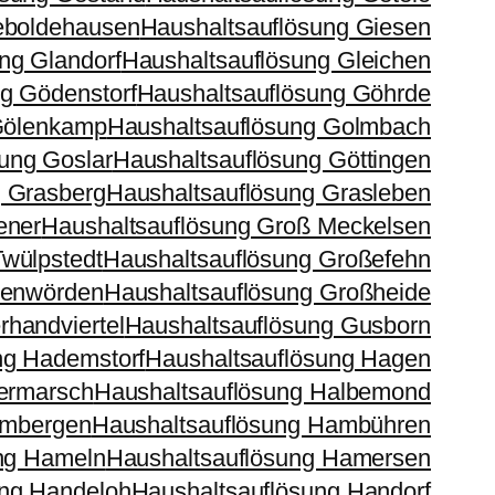
eboldehausen
Haushaltsauflösung Giesen
ng Glandorf
Haushaltsauflösung Gleichen
g Gödenstorf
Haushaltsauflösung Göhrde
Gölenkamp
Haushaltsauflösung Golmbach
ung Goslar
Haushaltsauflösung Göttingen
g Grasberg
Haushaltsauflösung Grasleben
ener
Haushaltsauflösung Groß Meckelsen
wülpstedt
Haushaltsauflösung Großefehn
ßenwörden
Haushaltsauflösung Großheide
handviertel
Haushaltsauflösung Gusborn
ng Hademstorf
Haushaltsauflösung Hagen
ermarsch
Haushaltsauflösung Halbemond
ambergen
Haushaltsauflösung Hambühren
ng Hameln
Haushaltsauflösung Hamersen
ung Handeloh
Haushaltsauflösung Handorf