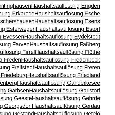
Emtinghausen
Haushaltsauflösung Engden
sung Erkerode
Haushaltsauflösung Esche
Eschershausen
Haushaltsauflösung Esens
ng Esterwegen
Haushaltsauflösung Estorf
g Evessen
Haushaltsauflösung Eydelstedt
sung Farven
Haushaltsauflösung Faßberg
flösung Firrel
Haushaltsauflösung Flöthe
g Freden
Haushaltsauflösung Fredenbeck
ung Frellstedt
Haushaltsauflösung Freren
 Friedeburg
Haushaltsauflösung Friedland
tenberg
Haushaltsauflösung Ganderkesee
ung Garbsen
Haushaltsauflösung Garlstorf
ösung Geeste
Haushaltsauflösung Gehrde
g Georgsdorf
Haushaltsauflösung Gerdau
ösung Gestand
Haushaltsauflösung Getelo