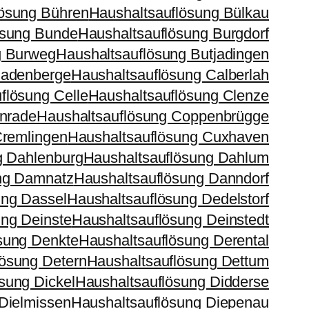
lösung Bühren
Haushaltsauflösung Bülkau
ösung Bunde
Haushaltsauflösung Burgdorf
g Burweg
Haushaltsauflösung Butjadingen
Cadenberge
Haushaltsauflösung Calberlah
flösung Celle
Haushaltsauflösung Clenze
lnrade
Haushaltsauflösung Coppenbrügge
Cremlingen
Haushaltsauflösung Cuxhaven
g Dahlenburg
Haushaltsauflösung Dahlum
ng Damnatz
Haushaltsauflösung Danndorf
ung Dassel
Haushaltsauflösung Dedelstorf
ung Deinste
Haushaltsauflösung Deinstedt
sung Denkte
Haushaltsauflösung Derental
lösung Detern
Haushaltsauflösung Dettum
sung Dickel
Haushaltsauflösung Didderse
Dielmissen
Haushaltsauflösung Diepenau