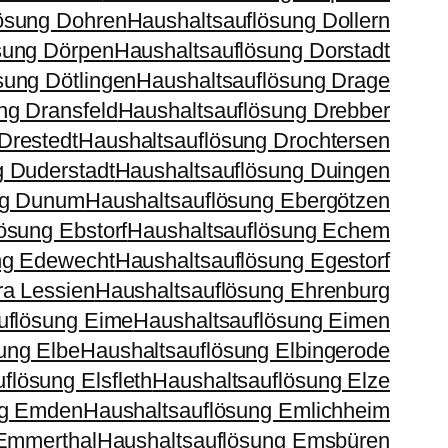
ösung Dohren
Haushaltsauflösung Dollern
sung Dörpen
Haushaltsauflösung Dorstadt
sung Dötlingen
Haushaltsauflösung Drage
ng Dransfeld
Haushaltsauflösung Drebber
Drestedt
Haushaltsauflösung Drochtersen
g Duderstadt
Haushaltsauflösung Duingen
ng Dunum
Haushaltsauflösung Ebergötzen
ösung Ebstorf
Haushaltsauflösung Echem
ng Edewecht
Haushaltsauflösung Egestorf
ra Lessien
Haushaltsauflösung Ehrenburg
uflösung Eime
Haushaltsauflösung Eimen
ung Elbe
Haushaltsauflösung Elbingerode
flösung Elsfleth
Haushaltsauflösung Elze
ng Emden
Haushaltsauflösung Emlichheim
 Emmerthal
Haushaltsauflösung Emsbüren