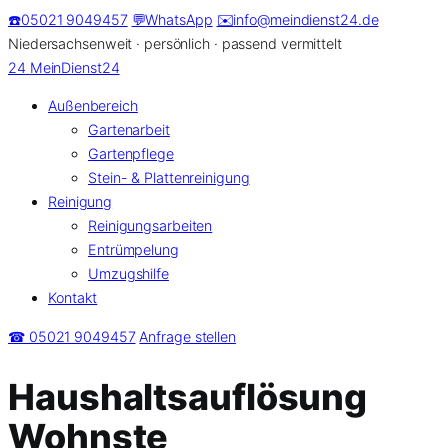
Zum
☎️
05021 9049457
💬
WhatsApp
✉️
info@meindienst24.de
Inhalt
Niedersachsenweit · persönlich · passend vermittelt
springen
24
MeinDienst24
Außenbereich
Gartenarbeit
Gartenpflege
Stein- & Plattenreinigung
Reinigung
Reinigungsarbeiten
Entrümpelung
Umzugshilfe
Kontakt
☎ 05021 9049457
Anfrage stellen
Haushaltsauflösung
Wohnste