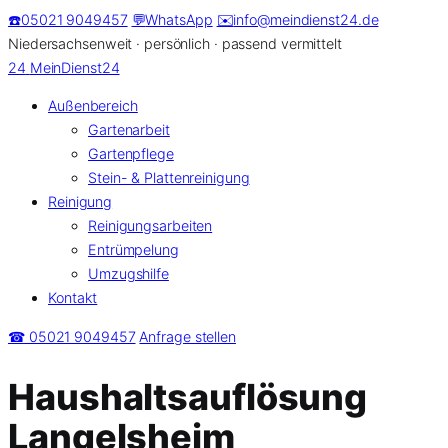
Zum
☎️
05021 9049457
💬
WhatsApp
✉️
info@meindienst24.de
Inhalt
Niedersachsenweit · persönlich · passend vermittelt
springen
24
MeinDienst24
Außenbereich
Gartenarbeit
Gartenpflege
Stein- & Plattenreinigung
Reinigung
Reinigungsarbeiten
Entrümpelung
Umzugshilfe
Kontakt
☎ 05021 9049457
Anfrage stellen
Haushaltsauflösung
Langelsheim