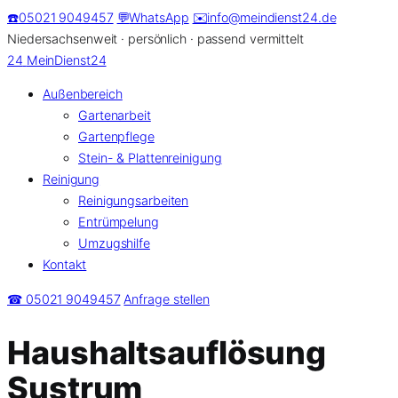
Zum
☎️
05021 9049457
💬
WhatsApp
✉️
info@meindienst24.de
Inhalt
Niedersachsenweit · persönlich · passend vermittelt
springen
24
MeinDienst24
Außenbereich
Gartenarbeit
Gartenpflege
Stein- & Plattenreinigung
Reinigung
Reinigungsarbeiten
Entrümpelung
Umzugshilfe
Kontakt
☎ 05021 9049457
Anfrage stellen
Haushaltsauflösung
Sustrum