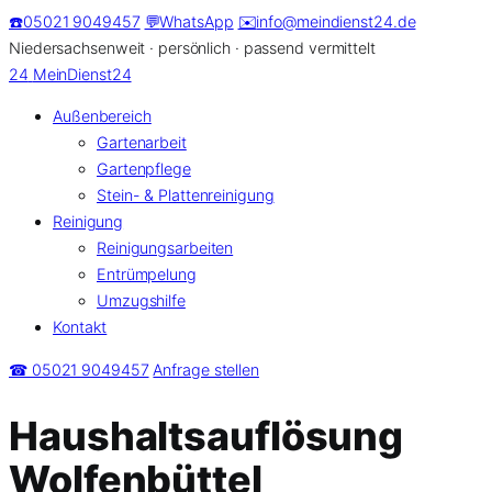
Zum
☎️
05021 9049457
💬
WhatsApp
✉️
info@meindienst24.de
Inhalt
Niedersachsenweit · persönlich · passend vermittelt
springen
24
MeinDienst24
Außenbereich
Gartenarbeit
Gartenpflege
Stein- & Plattenreinigung
Reinigung
Reinigungsarbeiten
Entrümpelung
Umzugshilfe
Kontakt
☎ 05021 9049457
Anfrage stellen
Haushaltsauflösung
Wolfenbüttel