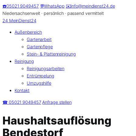
Zum
☎️
05021 9049457
💬
WhatsApp
✉️
info@meindienst24.de
Inhalt
Niedersachsenweit · persönlich · passend vermittelt
springen
24
MeinDienst24
Außenbereich
Gartenarbeit
Gartenpflege
Stein- & Plattenreinigung
Reinigung
Reinigungsarbeiten
Entrümpelung
Umzugshilfe
Kontakt
☎ 05021 9049457
Anfrage stellen
Haushaltsauflösung
Bendestorf