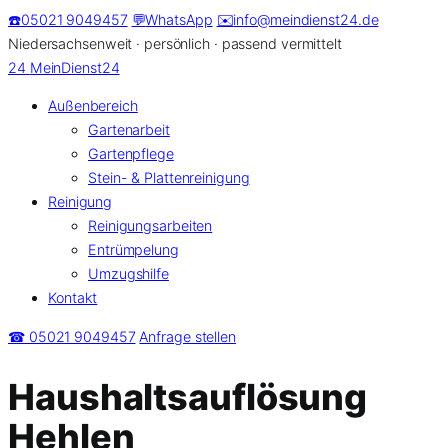
Zum
☎️
05021 9049457
💬
WhatsApp
✉️
info@meindienst24.de
Inhalt
Niedersachsenweit · persönlich · passend vermittelt
springen
24
MeinDienst24
Außenbereich
Gartenarbeit
Gartenpflege
Stein- & Plattenreinigung
Reinigung
Reinigungsarbeiten
Entrümpelung
Umzugshilfe
Kontakt
☎ 05021 9049457
Anfrage stellen
Haushaltsauflösung
Hehlen