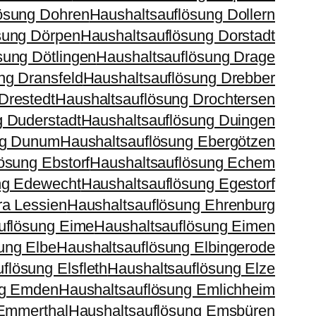
ösung Dohren
Haushaltsauflösung Dollern
sung Dörpen
Haushaltsauflösung Dorstadt
sung Dötlingen
Haushaltsauflösung Drage
ng Dransfeld
Haushaltsauflösung Drebber
Drestedt
Haushaltsauflösung Drochtersen
g Duderstadt
Haushaltsauflösung Duingen
ng Dunum
Haushaltsauflösung Ebergötzen
ösung Ebstorf
Haushaltsauflösung Echem
ng Edewecht
Haushaltsauflösung Egestorf
ra Lessien
Haushaltsauflösung Ehrenburg
uflösung Eime
Haushaltsauflösung Eimen
ung Elbe
Haushaltsauflösung Elbingerode
flösung Elsfleth
Haushaltsauflösung Elze
ng Emden
Haushaltsauflösung Emlichheim
 Emmerthal
Haushaltsauflösung Emsbüren