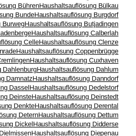
lösung Bühren
Haushaltsauflösung Bülkau
ösung Bunde
Haushaltsauflösung Burgdorf
g Burweg
Haushaltsauflösung Butjadingen
Cadenberge
Haushaltsauflösung Calberlah
flösung Celle
Haushaltsauflösung Clenze
lnrade
Haushaltsauflösung Coppenbrügge
Cremlingen
Haushaltsauflösung Cuxhaven
g Dahlenburg
Haushaltsauflösung Dahlum
ng Damnatz
Haushaltsauflösung Danndorf
ung Dassel
Haushaltsauflösung Dedelstorf
ung Deinste
Haushaltsauflösung Deinstedt
sung Denkte
Haushaltsauflösung Derental
lösung Detern
Haushaltsauflösung Dettum
sung Dickel
Haushaltsauflösung Didderse
Dielmissen
Haushaltsauflösung Diepenau