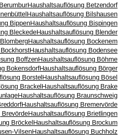
 Berumbur
Haushaltsauflösung Betzendorf
nenbüttel
Haushaltsauflösung Bilshausen
ung Bippen
Haushaltsauflösung Bispingen
ung Bleckede
Haushaltsauflösung Blender
 Blomberg
Haushaltsauflösung Bockenem
 Bockhorst
Haushaltsauflösung Bodensee
ösung Boffzen
Haushaltsauflösung Böhme
ng Bokensdorf
Haushaltsauflösung Börger
lösung Borstel
Haushaltsauflösung Bösel
lösung Brackel
Haushaltsauflösung Brake
unlage
Haushaltsauflösung Braunschweig
reddorf
Haushaltsauflösung Bremervörde
 Brevörde
Haushaltsauflösung Brietlingen
ung Bröckel
Haushaltsauflösung Brockum
usen-Vilsen
Haushaltsauflösung Buchholz