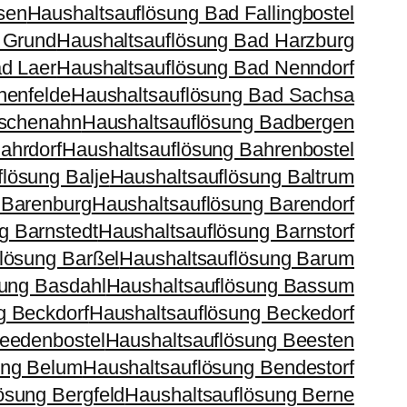
sen
Haushaltsauflösung Bad Fallingbostel
 Grund
Haushaltsauflösung Bad Harzburg
d Laer
Haushaltsauflösung Bad Nenndorf
henfelde
Haushaltsauflösung Bad Sachsa
ischenahn
Haushaltsauflösung Badbergen
ahrdorf
Haushaltsauflösung Bahrenbostel
lösung Balje
Haushaltsauflösung Baltrum
 Barenburg
Haushaltsauflösung Barendorf
g Barnstedt
Haushaltsauflösung Barnstorf
lösung Barßel
Haushaltsauflösung Barum
sung Basdahl
Haushaltsauflösung Bassum
g Beckdorf
Haushaltsauflösung Beckedorf
eedenbostel
Haushaltsauflösung Beesten
ung Belum
Haushaltsauflösung Bendestorf
ösung Bergfeld
Haushaltsauflösung Berne