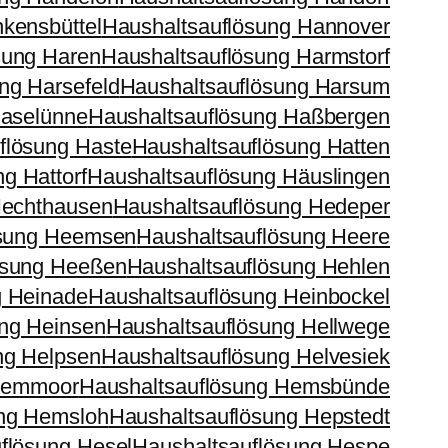
kensbüttel
Haushaltsauflösung Hannover
sung Haren
Haushaltsauflösung Harmstorf
ng Harsefeld
Haushaltsauflösung Harsum
Haselünne
Haushaltsauflösung Haßbergen
flösung Haste
Haushaltsauflösung Hatten
g Hattorf
Haushaltsauflösung Häuslingen
Hechthausen
Haushaltsauflösung Hedeper
ösung Heemsen
Haushaltsauflösung Heere
ösung Heeßen
Haushaltsauflösung Hehlen
g Heinade
Haushaltsauflösung Heinbockel
ung Heinsen
Haushaltsauflösung Hellwege
ng Helpsen
Haushaltsauflösung Helvesiek
 Hemmoor
Haushaltsauflösung Hemsbünde
ung Hemsloh
Haushaltsauflösung Hepstedt
flösung Hesel
Haushaltsauflösung Hespe