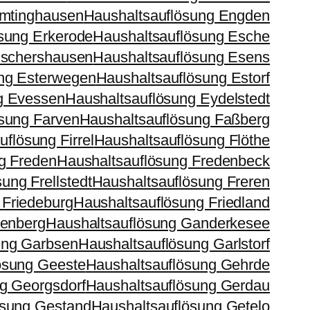
Emtinghausen
Haushaltsauflösung Engden
sung Erkerode
Haushaltsauflösung Esche
Eschershausen
Haushaltsauflösung Esens
ng Esterwegen
Haushaltsauflösung Estorf
g Evessen
Haushaltsauflösung Eydelstedt
sung Farven
Haushaltsauflösung Faßberg
flösung Firrel
Haushaltsauflösung Flöthe
g Freden
Haushaltsauflösung Fredenbeck
ung Frellstedt
Haushaltsauflösung Freren
 Friedeburg
Haushaltsauflösung Friedland
tenberg
Haushaltsauflösung Ganderkesee
ung Garbsen
Haushaltsauflösung Garlstorf
ösung Geeste
Haushaltsauflösung Gehrde
g Georgsdorf
Haushaltsauflösung Gerdau
ösung Gestand
Haushaltsauflösung Getelo