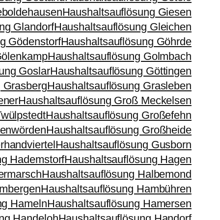
eboldehausen
Haushaltsauflösung Giesen
ng Glandorf
Haushaltsauflösung Gleichen
g Gödenstorf
Haushaltsauflösung Göhrde
Gölenkamp
Haushaltsauflösung Golmbach
ung Goslar
Haushaltsauflösung Göttingen
g Grasberg
Haushaltsauflösung Grasleben
ener
Haushaltsauflösung Groß Meckelsen
wülpstedt
Haushaltsauflösung Großefehn
ßenwörden
Haushaltsauflösung Großheide
handviertel
Haushaltsauflösung Gusborn
ng Hademstorf
Haushaltsauflösung Hagen
ermarsch
Haushaltsauflösung Halbemond
ambergen
Haushaltsauflösung Hambühren
ng Hameln
Haushaltsauflösung Hamersen
ung Handeloh
Haushaltsauflösung Handorf