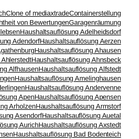
ch
Clone of mediaxtrade
Containerstellung
htheit von Bewertungen
Garagenräumung
elebsen
Haushaltsauflösung Adelheidsdorf
sung Adendorf
Haushaltsauflösung Aerzen
Agathenburg
Haushaltsauflösung Ahausen
 Ahlerstedt
Haushaltsauflösung Ahnsbeck
ng Alfhausen
Haushaltsauflösung Alfstedt
ingen
Haushaltsauflösung Amelinghausen
erlingen
Haushaltsauflösung Andervenne
lösung Apen
Haushaltsauflösung Apensen
ung Arholzen
Haushaltsauflösung Armstorf
sung Asendorf
Haushaltsauflösung Auetal
lösung Aurich
Haushaltsauflösung Axstedt
nsen
Haushaltsauflösung Bad Bodenteich