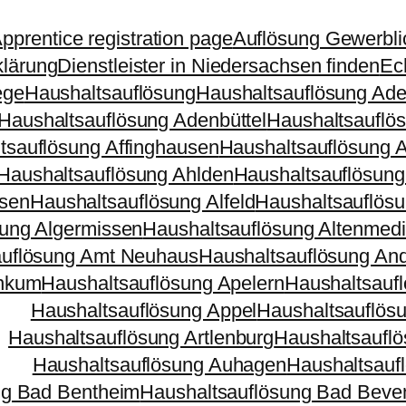
pprentice registration page
Auflösung Gewerbli
klärung
Dienstleister in Niedersachsen finden
Ec
ege
Haushaltsauflösung
Haushaltsauflösung Ad
Haushaltsauflösung Adenbüttel
Haushaltsauflö
tsauflösung Affinghausen
Haushaltsauflösung 
Haushaltsauflösung Ahlden
Haushaltsauflösung
nsen
Haushaltsauflösung Alfeld
Haushaltsauflösu
sung Algermissen
Haushaltsauflösung Altenmed
auflösung Amt Neuhaus
Haushaltsauflösung And
Ankum
Haushaltsauflösung Apelern
Haushaltsauf
Haushaltsauflösung Appel
Haushaltsauflös
Haushaltsauflösung Artlenburg
Haushaltsauflö
Haushaltsauflösung Auhagen
Haushaltsauf
ng Bad Bentheim
Haushaltsauflösung Bad Beve