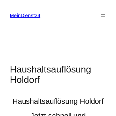
Zum
Inhalt
MeinDienst24
springen
Haushaltsauflösung
Holdorf
Haushaltsauflösung Holdorf
Jetzt schnell und