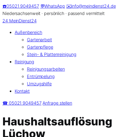
Zum
☎️
05021 9049457
💬
WhatsApp
✉️
info@meindienst24.de
Inhalt
Niedersachsenweit · persönlich · passend vermittelt
springen
24
MeinDienst24
Außenbereich
Gartenarbeit
Gartenpflege
Stein- & Plattenreinigung
Reinigung
Reinigungsarbeiten
Entrümpelung
Umzugshilfe
Kontakt
☎ 05021 9049457
Anfrage stellen
Haushaltsauflösung
Lüchow