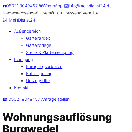
Zum
☎️
05021 9049457
💬
WhatsApp
✉️
info@meindienst24.de
Inhalt
Niedersachsenweit · persönlich · passend vermittelt
springen
24
MeinDienst24
Außenbereich
Gartenarbeit
Gartenpflege
Stein- & Plattenreinigung
Reinigung
Reinigungsarbeiten
Entrümpelung
Umzugshilfe
Kontakt
☎ 05021 9049457
Anfrage stellen
Wohnungsauflösung
Burgwedel