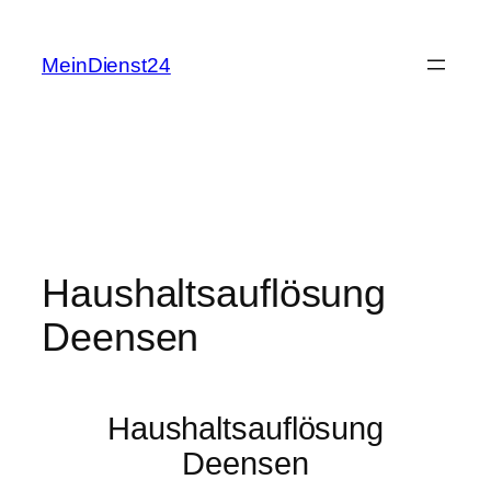
Zum
Inhalt
MeinDienst24
springen
Haushaltsauflösung
Deensen
Haushaltsauflösung
Deensen