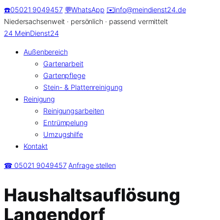
Zum
☎️
05021 9049457
💬
WhatsApp
✉️
info@meindienst24.de
Inhalt
Niedersachsenweit · persönlich · passend vermittelt
springen
24
MeinDienst24
Außenbereich
Gartenarbeit
Gartenpflege
Stein- & Plattenreinigung
Reinigung
Reinigungsarbeiten
Entrümpelung
Umzugshilfe
Kontakt
☎ 05021 9049457
Anfrage stellen
Haushaltsauflösung
Langendorf