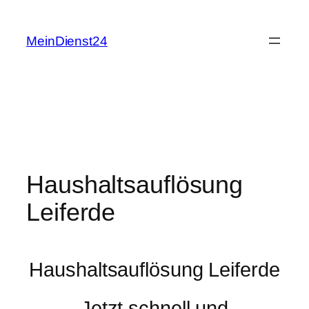
Zum
Inhalt
MeinDienst24
springen
Haushaltsauflösung
Leiferde
Haushaltsauflösung Leiferde
Jetzt schnell und