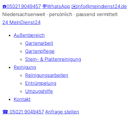
Zum
☎️
05021 9049457
💬
WhatsApp
✉️
info@meindienst24.de
Inhalt
Niedersachsenweit · persönlich · passend vermittelt
springen
24
MeinDienst24
Außenbereich
Gartenarbeit
Gartenpflege
Stein- & Plattenreinigung
Reinigung
Reinigungsarbeiten
Entrümpelung
Umzugshilfe
Kontakt
☎ 05021 9049457
Anfrage stellen