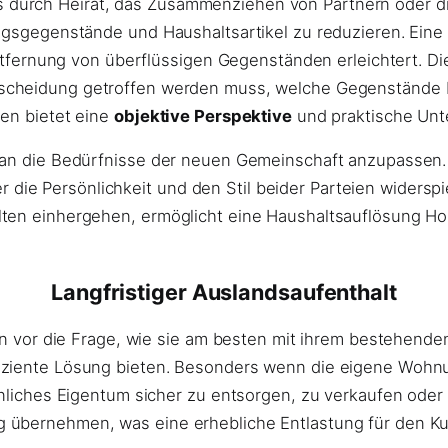
urch Heirat, das Zusammenziehen von Partnern oder die 
ungsgegenstände und Haushaltsartikel zu reduzieren. Ein
Entfernung von überflüssigen Gegenständen erleichtert. Di
ntscheidung getroffen werden muss, welche Gegenstände 
den bietet eine
objektive Perspektive
und praktische Unt
 an die Bedürfnisse der neuen Gemeinschaft anzupassen. 
ie Persönlichkeit und den Stil beider Parteien widerspi
lten einhergehen, ermöglicht eine Haushaltsauflösung H
Langfristiger Auslandsaufenthalt
hen vor die Frage, wie sie am besten mit ihrem bestehend
fiziente Lösung bieten. Besonders wenn die eigene Woh
önliches Eigentum sicher zu entsorgen, zu verkaufen oder
 übernehmen, was eine erhebliche Entlastung für den Ku