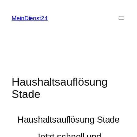
Zum
Inhalt
MeinDienst24
springen
Haushaltsauflösung
Stade
Haushaltsauflösung Stade
Jetzt schnell und