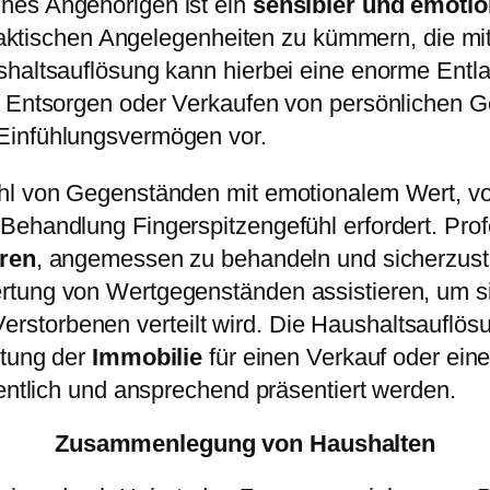
nes Angehörigen ist ein
sensibler und emotio
n praktischen Angelegenheiten zu kümmern, die 
haltsauflösung kann hierbei eine enorme Entlast
n, Entsorgen oder Verkaufen von persönlichen
Einfühlungsvermögen vor.
hl von Gegenständen mit emotionalem Wert, von
Behandlung Fingerspitzengefühl erfordert. Pro
eren
, angemessen zu behandeln und sicherzustel
rtung von Wertgegenständen assistieren, um si
storbenen verteilt wird. Die Haushaltsauflös
itung der
Immobilie
für einen Verkauf oder ein
dentlich und ansprechend präsentiert werden.
Zusammenlegung von Haushalten