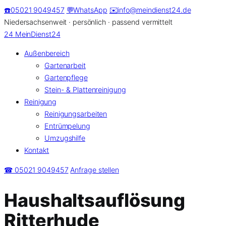
Zum
☎️
05021 9049457
💬
WhatsApp
✉️
info@meindienst24.de
Inhalt
Niedersachsenweit · persönlich · passend vermittelt
springen
24
MeinDienst24
Außenbereich
Gartenarbeit
Gartenpflege
Stein- & Plattenreinigung
Reinigung
Reinigungsarbeiten
Entrümpelung
Umzugshilfe
Kontakt
☎ 05021 9049457
Anfrage stellen
Haushaltsauflösung
Ritterhude